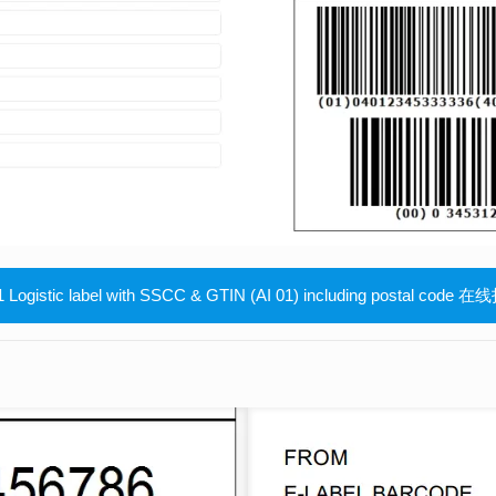
 Logistic label with SSCC & GTIN (AI 01) including postal code 