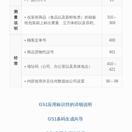
测
量
• 在装有商品（食品以及新鲜鱼类）的箱板
310～
说
纸包装箱上标出重量、立方体积以及容积。
369
明
• 顾客定单号
400
• 商品货物托运号
401
经
营
410～
• 地址码（公司、办公室以及具体地点）
421
• 内部使用并且任何数据由公司设置
90～99
GS1应用标识符的详细说明
GS1条码生成向导