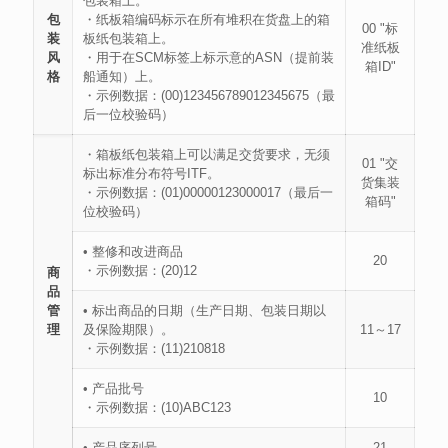
包装箱上。
包
・纸板箱编码标示在所有堆积在货盘上的箱
00 "标
装
板纸包装箱上。
准纸板
风
・用于在SCM标签上标示意的ASN（提前装
箱ID"
格
船通知）上。
・示例数据：(00)123456789012345675（最
后一位校验码）
・箱板纸包装箱上可以满足交货要求，无须
01 "交
标出标准分布符号ITF。
货集装
・示例数据：(01)00000123000017（最后一
箱码"
位校验码）
• 整修和改进商品
20
・示例数据：(20)12
商
品
管
• 标出商品的日期（生产日期、包装日期以
理
及保险期限）。
11～17
・示例数据：(11)210818
• 产品批号
10
・示例数据：(10)ABC123
• 产品序列号
21