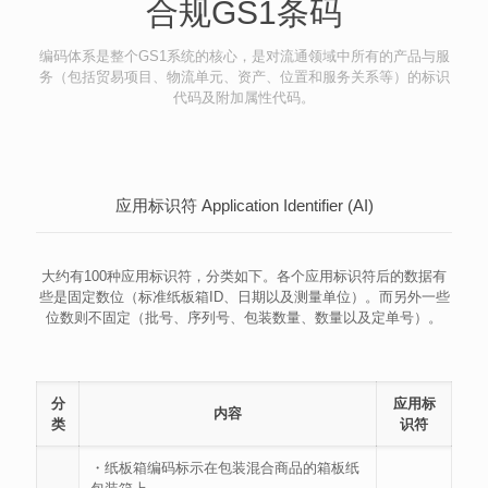
合规GS1条码
编码体系是整个GS1系统的核心，是对流通领域中所有的产品与服
务（包括贸易项目、物流单元、资产、位置和服务关系等）的标识
代码及附加属性代码。
应用标识符 Application Identifier (AI)
大约有100种应用标识符，分类如下。各个应用标识符后的数据有
些是固定数位（标准纸板箱ID、日期以及测量单位）。而另外一些
位数则不固定（批号、序列号、包装数量、数量以及定单号）。
分
应用标
内容
类
识符
・纸板箱编码标示在包装混合商品的箱板纸