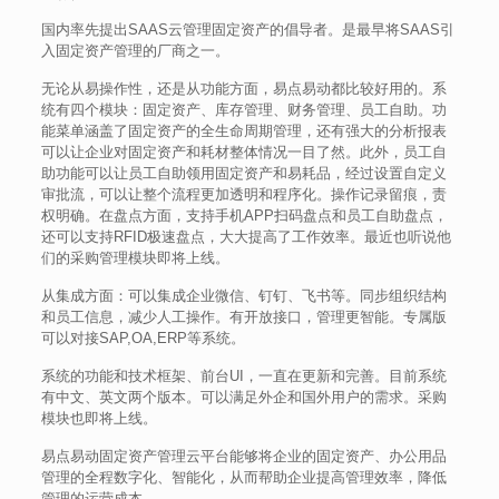
国内率先提出SAAS云管理固定资产的倡导者。是最早将SAAS引
入固定资产管理的厂商之一。
无论从易操作性，还是从功能方面，易点易动都比较好用的。系
统有四个模块：固定资产、库存管理、财务管理、员工自助。功
能菜单涵盖了固定资产的全生命周期管理，还有强大的分析报表
可以让企业对固定资产和耗材整体情况一目了然。此外，员工自
助功能可以让员工自助领用固定资产和易耗品，经过设置自定义
审批流，可以让整个流程更加透明和程序化。操作记录留痕，责
权明确。在盘点方面，支持手机APP扫码盘点和员工自助盘点，
还可以支持RFID极速盘点，大大提高了工作效率。最近也听说他
们的采购管理模块即将上线。
从集成方面：可以集成企业微信、钉钉、飞书等。同步组织结构
和员工信息，减少人工操作。有开放接口，管理更智能。专属版
可以对接SAP,OA,ERP等系统。
系统的功能和技术框架、前台UI，一直在更新和完善。目前系统
有中文、英文两个版本。可以满足外企和国外用户的需求。采购
模块也即将上线。
易点易动固定资产管理云平台能够将企业的固定资产、办公用品
管理的全程数字化、智能化，从而帮助企业提高管理效率，降低
管理的运营成本。