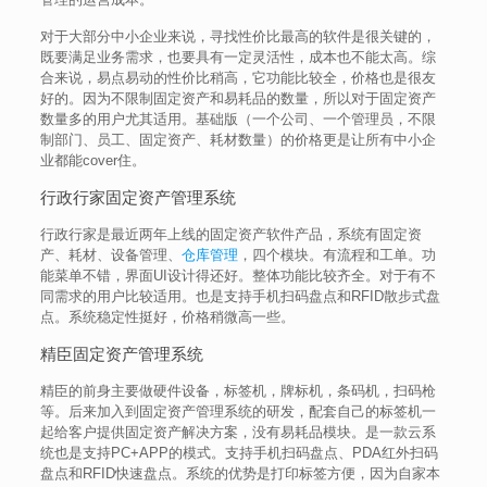
对于大部分中小企业来说，寻找性价比最高的软件是很关键的，
既要满足业务需求，也要具有一定灵活性，成本也不能太高。综
合来说，易点易动的性价比稍高，它功能比较全，价格也是很友
好的。因为不限制固定资产和易耗品的数量，所以对于固定资产
数量多的用户尤其适用。基础版（一个公司、一个管理员，不限
制部门、员工、固定资产、耗材数量）的价格更是让所有中小企
业都能cover住。
行政行家固定资产管理系统
行政行家是最近两年上线的固定资产软件产品，系统有固定资
产、耗材、设备管理、
仓库管理
，四个模块。有流程和工单。功
能菜单不错，界面UI设计得还好。整体功能比较齐全。对于有不
同需求的用户比较适用。也是支持手机扫码盘点和RFID散步式盘
点。系统稳定性挺好，价格稍微高一些。
精臣固定资产管理系统
精臣的前身主要做硬件设备，标签机，牌标机，条码机，扫码枪
等。后来加入到固定资产管理系统的研发，配套自己的标签机一
起给客户提供固定资产解决方案，没有易耗品模块。是一款云系
统也是支持PC+APP的模式。支持手机扫码盘点、PDA红外扫码
盘点和RFID快速盘点。系统的优势是打印标签方便，因为自家本