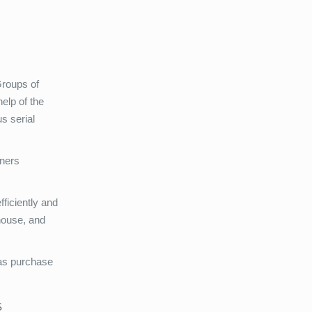
Groups of
elp of the
s serial
tners
ficiently and
house, and
 as purchase
S