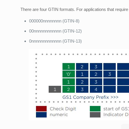
There are four GTIN formats. For applications that require
000000nnnnnnnn (GTIN-8)
00nnnnnnnnnnnn (GTIN-12)
0nnnnnnnnnnnnn (GTIN-13)