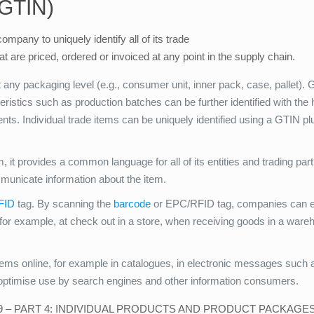
(GTIN)
any to uniquely identify all of its trade
t are priced, ordered or invoiced at any point in the supply chain.
 any packaging level (e.g., consumer unit, inner pack, case, pallet). 
ristics such as production batches can be further identified with the h
ents. Individual trade items can be uniquely identified using a GTIN plu
t provides a common language for all of its entities and trading par
mmunicate information about the item.
FID
tag. By scanning the
barcode
or EPC/RFID tag, companies can ef
 for example, at check out in a store, when receiving goods in a ware
tems online, for example in catalogues, in electronic messages such
optimise use by search engines and other information consumers.
459 – PART 4: INDIVIDUAL PRODUCTS AND PRODUCT PACKAGE