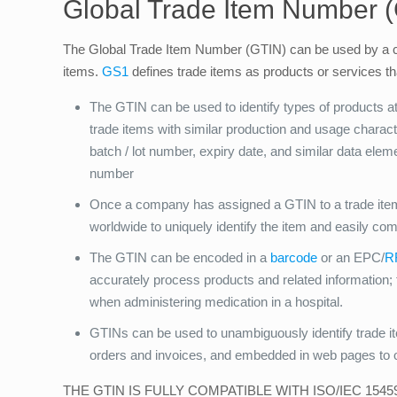
Global Trade Item Number 
The Global Trade Item Number (GTIN) can be used by a comp
items.
GS1
defines trade items as products or services tha
The GTIN can be used to identify types of products at
trade items with similar production and usage characte
batch / lot number, expiry date, and similar data elem
number
Once a company has assigned a GTIN to a trade item, i
worldwide to uniquely identify the item and easily co
The GTIN can be encoded in a
barcode
or an EPC/
R
accurately process products and related information;
when administering medication in a hospital.
GTINs can be used to unambiguously identify trade i
orders and invoices, and embedded in web pages to 
THE GTIN IS FULLY COMPATIBLE WITH ISO/IEC 15