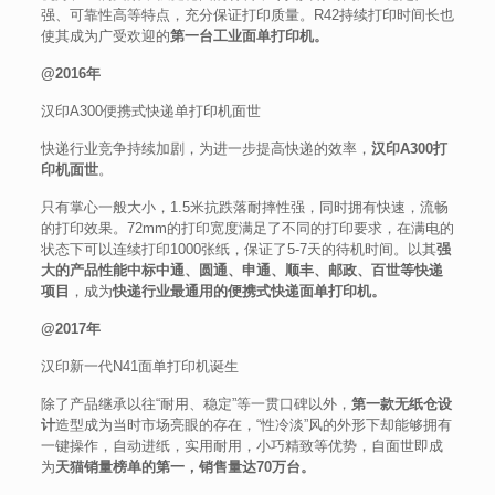
强、可靠性高等特点，充分保证打印质量。R42持续打印时间长也
使其成为广受欢迎的
第一台工业面单打印机。
@2016年
汉印A300便携式快递单打印机面世
快递行业竞争持续加剧，为进一步提高快递的效率，
汉印A300打
印机面世
。
只有掌心一般大小，1.5米抗跌落耐摔性强，同时拥有快速，流畅
的打印效果。72mm的打印宽度满足了不同的打印要求，在满电的
状态下可以连续打印1000张纸，保证了5-7天的待机时间。以其
强
大的产品性能中标中通、圆通、申通、顺丰、邮政、百世等快递
项目
，成为
快递行业最通用的便携式快递面单打印机。
@2017年
汉印新一代N41面单打印机诞生
除了产品继承以往“耐用、稳定”等一贯口碑以外，
第一款无纸仓设
计
造型成为当时市场亮眼的存在，“性冷淡”风的外形下却能够拥有
一键操作，自动进纸，实用耐用，小巧精致等优势，自面世即成
为
天猫销量榜单的第一，销售量达70万台。