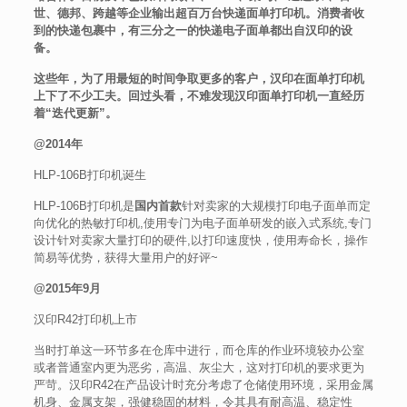
世、德邦、跨越等企业输出超百万台快递面单打印机。消费者收
到的快递包裹中，有三分之一的快递电子面单都出自汉印的设
备。
这些年，为了用最短的时间争取更多的客户，汉印在面单打印机
上下了不少工夫。回过头看，不难发现汉印面单打印机一直经历
着“迭代更新”。
@2014年
HLP-106B打印机诞生
HLP-106B打印机是
国内首款
针对卖家的大规模打印电子面单而定
向优化的热敏打印机,使用专门为电子面单研发的嵌入式系统,专门
设计针对卖家大量打印的硬件,以打印速度快，使用寿命长，操作
简易等优势，获得大量用户的好评~
@2015年9月
汉印R42打印机上市
当时打单这一环节多在仓库中进行，而仓库的作业环境较办公室
或者普通室内更为恶劣，高温、灰尘大，这对打印机的要求更为
严苛。汉印R42在产品设计时充分考虑了仓储使用环境，采用金属
机身、金属支架，强健稳固的材料，令其具有耐高温、稳定性