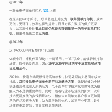
@2019年
一联单电子面单打印机
N31
上市
在原有的N41打印机二联单基础上升级为
一联单面单打印机
，成本
更低，更环保，效率也得到提升，而且对客户数据的保护更深
入，以其高性价比
截止目前仍然是天猫销量第一的电子面单打印
机，
销量领先第二名
近两倍
。
@2019年
汉印A300L驿站标签打印机面世
体积小巧，裸机仅重288g；一机通用，一“印”俱全，能够轻松打印
标签、取件码及面单，因此
19年及20年连续两年中标菜鸟驿站项
目延用至今。
2021年，快递市场规模保持高速增长，快递处理能力将面临较大
挑战，
汉印多款电子面单创新产品及解决方案，
无疑能够为全球
快递物流领域注入新的活力，电子面单打印技术赋能也将成为破
解人力不足的重要举措。同时，随着行业市场规模的扩大，汉印
技术更新换代的步伐明显加快，相信未来能够为客户带来更加满
意的产品和解决方案，助力赢得致胜先机，加速产业变革，让生
活变得更加智慧，世界变得更加美好。