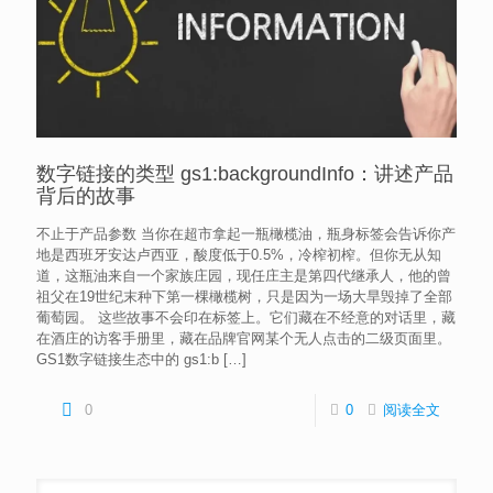
数字链接的类型 gs1:backgroundInfo：讲述产品
背后的故事
不止于产品参数 当你在超市拿起一瓶橄榄油，瓶身标签会告诉你产
地是西班牙安达卢西亚，酸度低于0.5%，冷榨初榨。但你无从知
道，这瓶油来自一个家族庄园，现任庄主是第四代继承人，他的曾
祖父在19世纪末种下第一棵橄榄树，只是因为一场大旱毁掉了全部
葡萄园。 这些故事不会印在标签上。它们藏在不经意的对话里，藏
在酒庄的访客手册里，藏在品牌官网某个无人点击的二级页面里。
GS1数字链接生态中的 gs1:b
[…]
0
0
阅读全文